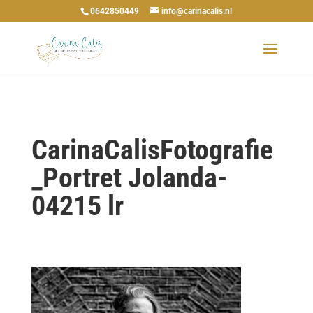
0642850449
info@carinacalis.nl
CarinaCalisFotografie
_Portret Jolanda-
04215 lr